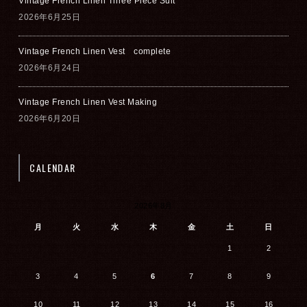
Vintage French Linen Three Piece Suit
2026年6月25日
Vintage French Linen Vest complete
2026年6月24日
Vintage French Linen Vest Making
2026年6月20日
CALENDAR
2026年8月
月
火
水
木
金
土
日
1
2
3
4
5
6
7
8
9
10
11
12
13
14
15
16